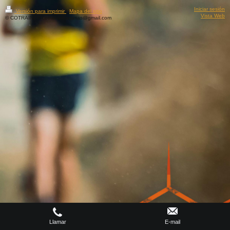
Iniciar sesión
Versión para imprimir
|
Mapa del sitio
Vista Web
© COTRAINER cotrainercanarias@gmail.com
Llamar
E-mail